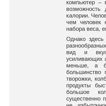
компьютер – 
возможность д
калории. Чело
чем человек 
набора веса, 
Однако здесь 
разнообразных
вид и вкус
усиливающих а
меньше, а б
большинство г
творожки, кол
продукты быс
большое ко
существенно п
не избыточно