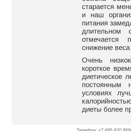
старается мен
и наш органи
питания замед
длительном 
отмечается п
снижение веса
Очень низко
короткое врем
диетическое л
постоянным 
условиях луч
калорийностью
диеты более п
Телефон: +7 495 920 869