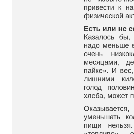
привести к на
физической ак
Есть или не е
Казалось бы,
надо меньше е
очень низко
месяцами, д
пайке». И вес
лишними кил
голод полови
хлеба, может п
Оказывается
уменьшать ко
пищи нельзя
«топливо», 