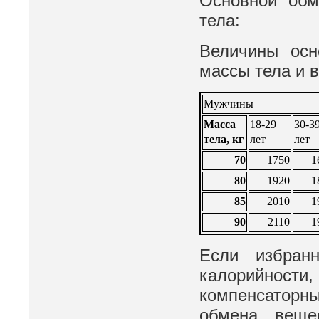
Основной обм
тела:
Величины осн
массы тела и в
Мужчины
Масса
18-29
30-3
тела, кг
лет
лет
70
1750
1
80
1920
1
85
2010
1
90
2110
1
Если избран
калорийности
компенсаторн
обмена веще